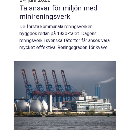
Ta ansvar för miljön med
minireningsverk
De första kommunala reningsverken
byggdes redan på 1930-talet. Dagens
reningsverk i svenska tätorter får anses vara
mycket effektiva. Reningsgraden för kväve,
fosfor och syreförbrukande ämnen, beräknat
som BOD, är mycket hög eller drygt 99,5
procent....