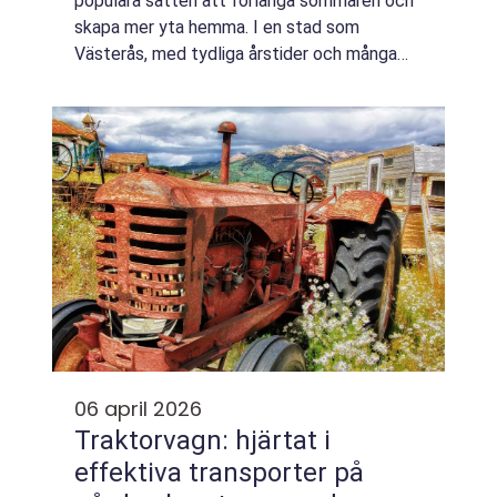
populära sätten att förlänga sommaren och
skapa mer yta hemma. I en stad som
Västerås, med tydliga årstider och många
soliga dagar även utanför högsommaren, ger
ett genomtänkt uterum en möjlighet att
använda...
06 april 2026
Traktorvagn: hjärtat i
effektiva transporter på