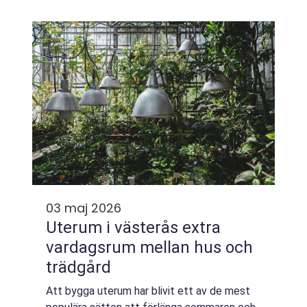
rigtige udstyr og erfaring med at håndtere
både på land og ved vand. Både er o...
03 maj 2026
Uterum i västerås extra
vardagsrum mellan hus och
trädgård
Att bygga uterum har blivit ett av de mest