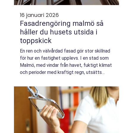
16 januari 2026
Fasadrengöring malmö så
håller du husets utsida i
toppskick
En ren och välvårdad fasad gör stor skillnad
för hur en fastighet upplevs. I en stad som
Malmö, med vindar från havet, fuktigt klimat
och perioder med kraftigt regn, utsätts
fasader för påfrestningar året runt. Smuts,
avgaser, alger och mögel sätter ...