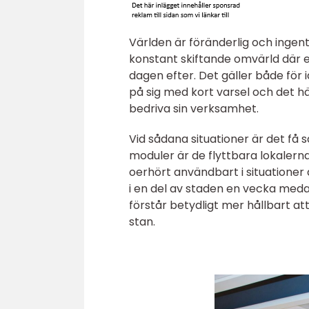
Världen är föränderlig och ingenti
konstant skiftande omvärld där e
dagen efter. Det gäller både för
på sig med kort varsel och det hä
bedriva sin verksamhet.
Vid sådana situationer är det få 
moduler är de flyttbara lokalerna
oerhört användbart i situatione
i en del av staden en vecka meda
förstår betydligt mer hållbart at
stan.