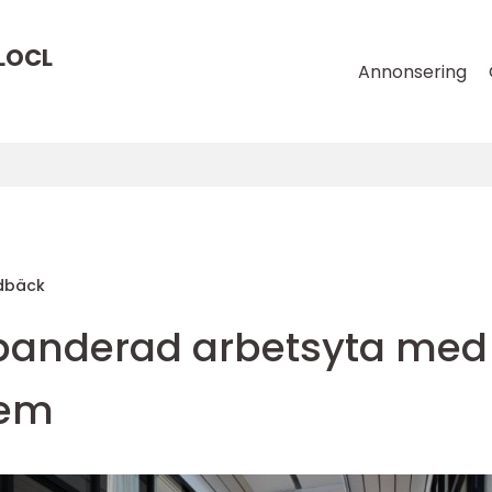
LOCL
Annonsering
dbäck
xpanderad arbetsyta med
tem