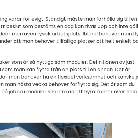
ng varar för evigt. Ständigt måste man förhålla sig till en
tt beslut som bestäms en dag kan rivas upp och inte gäl
 idéer men även fysisk arbetsplats. Ibland behöver man fl
nder att man behöver tillfälliga platser att helt enkelt b
saker som är så nyttiga som moduler. Definitionen av just
 som man kan flytta från en plats till en annan. Det är
r där man behöver ha en flexibel verksamhet och kanske 
n man nästa vecka behöver förflytta sig. Det är som du
t då jobba i moduler snarare än att hyra kontor över hela