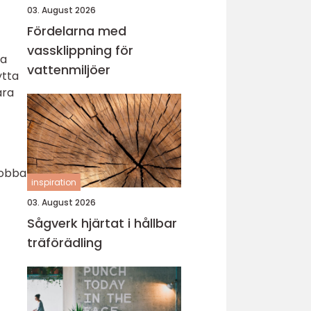
03. August 2026
Fördelarna med
vassklippning för
la
vattenmiljöer
ytta
ara
jobba
inspiration
03. August 2026
Sågverk hjärtat i hållbar
träförädling