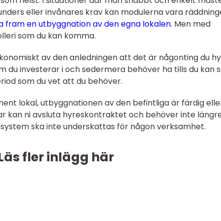
s som helst. I situationer där man snabbt och enkelt måst
unders eller invånares krav kan modulerna vara räddning
lla fram en utbyggnation av den egna lokalen.
Men med
rolleri som du kan komma.
konomiskt av den anledningen att det är någonting du hy
om du investerar i och sedermera behöver ha tills du kan s
riod som du vet att du behöver.
nt lokal, utbyggnationen av den befintliga är färdig elle
r kan ni avsluta hyreskontraktet och behöver inte längre
system ska inte underskattas för någon verksamhet.
Läs fler inlägg här