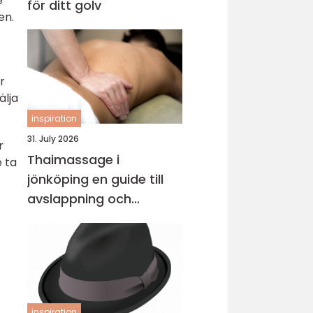
e
för ditt golv
en.
r
älja
inspiration
31. July 2026
r
Thaimassage i
 ta
jönköping en guide till
avslappning och
behandling
inspiration