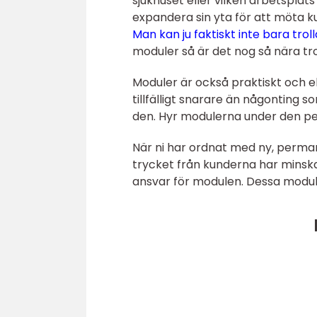
sjukhuset eller vilken arbetsplat
expandera sin yta för att möta k
Man kan ju faktiskt inte bara tro
moduler så är det nog så nära t
Moduler är också praktiskt och e
tillfälligt snarare än någonting s
den. Hyr modulerna under den pe
När ni har ordnat med ny, permane
trycket från kunderna har minska
ansvar för modulen. Dessa modul