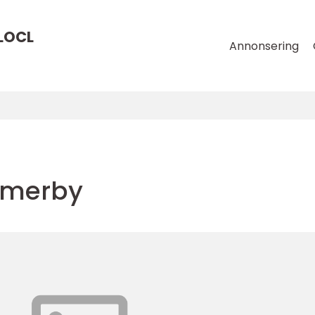
LOCL
Annonsering
mmerby