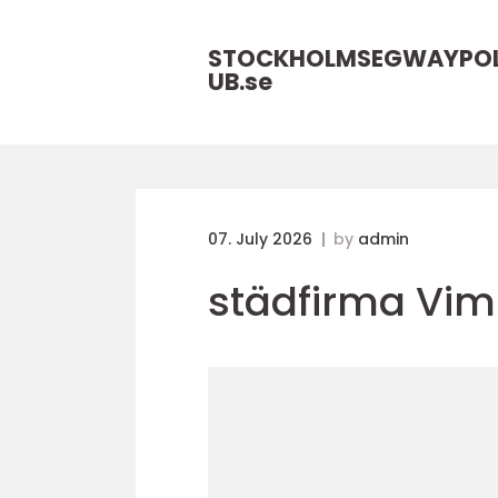
STOCKHOLMSEGWAYPO
UB.
se
07. July 2026
by
admin
städfirma Vi