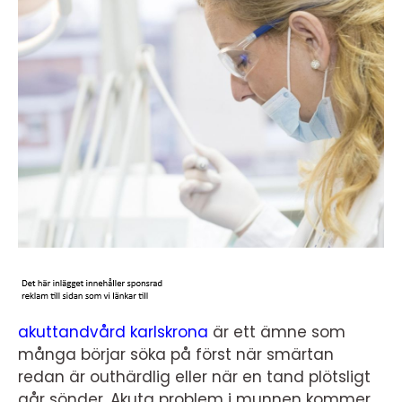
akuttandvård karlskrona
är ett ämne som
många börjar söka på först när smärtan
redan är outhärdlig eller när en tand plötsligt
går sönder. Akuta problem i munnen kommer