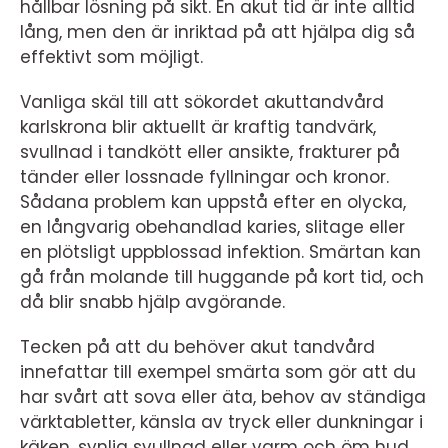
hållbar lösning på sikt. En akut tid är inte alltid
lång, men den är inriktad på att hjälpa dig så
effektivt som möjligt.
Vanliga skäl till att sökordet akuttandvård
karlskrona blir aktuellt är kraftig tandvärk,
svullnad i tandkött eller ansikte, frakturer på
tänder eller lossnade fyllningar och kronor.
Sådana problem kan uppstå efter en olycka,
en långvarig obehandlad karies, slitage eller
en plötsligt uppblossad infektion. Smärtan kan
gå från molande till huggande på kort tid, och
då blir snabb hjälp avgörande.
Tecken på att du behöver akut tandvård
innefattar till exempel smärta som gör att du
har svårt att sova eller äta, behov av ständiga
värktabletter, känsla av tryck eller dunkningar i
käken, synlig svullnad eller varm och öm hud