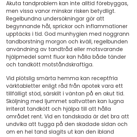
Akuta tandproblem kan inte alltid förebyggas,
men vissa vanor minskar risken betydligt.
Regelbundna undersökningar gör att
begynnande hål, sprickor och inflammationer
upptäcks i tid. God munhygien med noggrann
tandborstning morgon och kväll, regelbunden
användning av tandtråd eller motsvarande
hjälpmedel samt fluor kan hålla både tänder
och tandkött motståndskraftiga.
Vid plötslig smärta hemma kan receptfria
värktabletter enligt råd från apotek vara ett
tillfälligt stöd, särskilt i väntan på en akut tid.
Sköljning med ljummet saltvatten kan lugna
irriterat tandkött och hjälpa till att hålla
området rent. Vid en tandskada är det bra att
undvika att tugga på den skadade sidan och
om en hel tand slagits ut kan den ibland