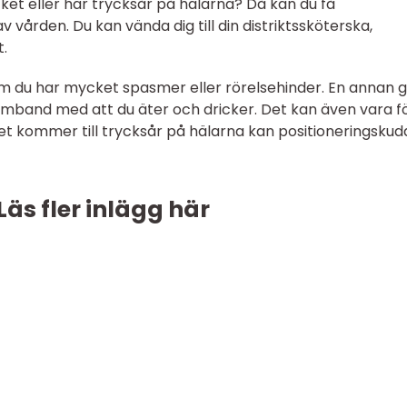
ket eller har trycksår på hälarna? Då kan du få
 vården. Du kan vända dig till din distriktssköterska,
.
 du har mycket spasmer eller rörelsehinder. En annan 
mband med att du äter och dricker. Det kan även vara fö
et kommer till trycksår på hälarna kan positioneringskud
Läs fler inlägg här