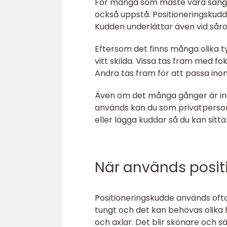
För många som måste vara sängl
också uppstå. Positioneringskudd
Kudden underlättar även vid sår
Eftersom det finns många olika 
vitt skilda. Vissa tas fram med fo
Andra tas fram för att passa in
Även om det många gånger är in
används kan du som privatperson
eller lägga kuddar så du kan sitt
När används posit
Positioneringskudde används oft
tungt och det kan behövas olika 
och axlar. Det blir skönare och s