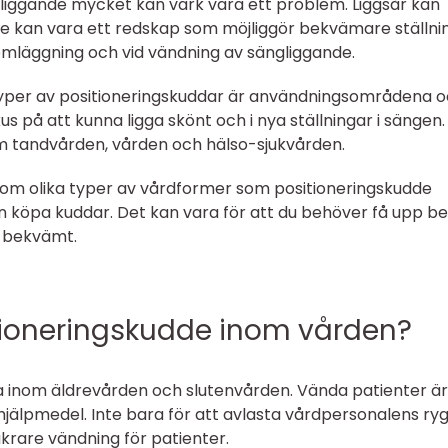
iggande mycket kan värk vara ett problem. Liggsår kan
e kan vara ett redskap som möjliggör bekvämare ställni
omläggning och vid vändning av sängliggande.
typer av positioneringskuddar är användningsområdena 
kus på att kunna ligga skönt och i nya ställningar i sängen.
om tandvården, vården och hälso-sjukvården.
om olika typer av vårdformer som positioneringskudde
 köpa kuddar. Det kan vara för att du behöver få upp b
a bekvämt.
ioneringskudde inom vården?
a inom äldrevården och slutenvården. Vända patienter är
hjälpmedel. Inte bara för att avlasta vårdpersonalens ry
äkrare vändning för patienter.