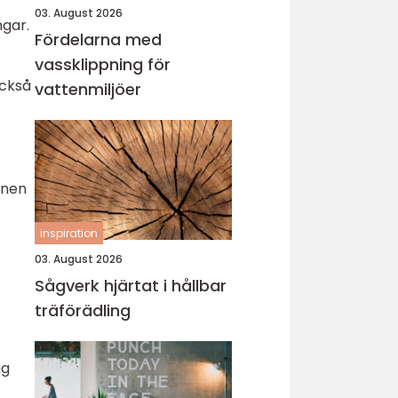
03. August 2026
ngar.
Fördelarna med
vassklippning för
också
vattenmiljöer
enen
inspiration
03. August 2026
Sågverk hjärtat i hållbar
träförädling
gg