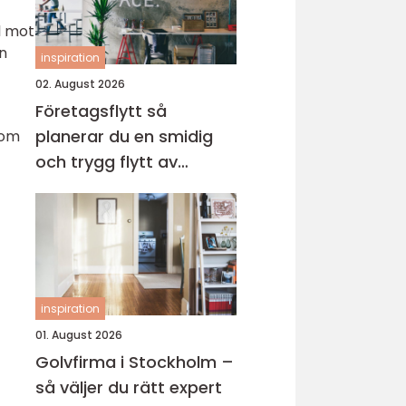
ll mot
n
inspiration
02. August 2026
Företagsflytt så
planerar du en smidig
nom
och trygg flytt av
verksamheten
inspiration
01. August 2026
Golvfirma i Stockholm –
så väljer du rätt expert