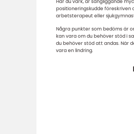
Har du värk, är sängliggande myc
positioneringskudde föreskriven av
arbetsterapeut eller sjukgymnast
Några punkter som bedöms är om
kan vara om du behöver stöd i sa
du behöver stöd att andas. När d
vara en lindring.