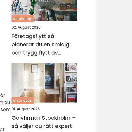
inspiration
02. August 2026
Företagsflytt så
planerar du en smidig
och trygg flytt av
verksamheten
för
inspiration
om du
t som
01. August 2026
Golvfirma i Stockholm –
så väljer du rätt expert
et