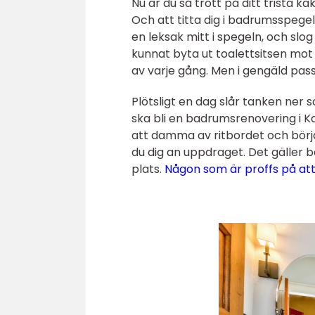
Nu är du så trött på ditt trista ka
Och att titta dig i badrumsspegel
en leksak mitt i spegeln, och slog
kunnat byta ut toalettsitsen mot e
av varje gång. Men i gengäld pass
Plötsligt en dag slår tanken ner
ska bli en badrumsrenovering i K
att damma av ritbordet och börja
du dig an uppdraget. Det gäller b
plats.
Någon som är proffs på att 