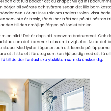
kel och ditt fula badkar att du knappt vill gå in i badrumme
n börjar bli svårare och svårare sedan ditt lilla barn kast
 sönder den. För att inte tala om toalettstolen. Visst hade
n som inte är trasig, för du har tröttnat på att nästan tri
ar den till den omöjliga färgen på toalettstolen.
 som en blixt! Det är dags att renovera badrummet. Och d
arlstad som det kommer talas om i evigheter. Nu är det b
 skapa. Med lyster i ögonen och ett leende på läpparna 
ara att hitta ett företag som kan hjälpa dig med att få all
få till de där fantastiska ytskikten som du önskar dig
.