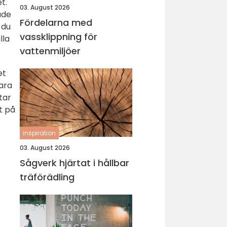
t.
03. August 2026
ade
Fördelarna med
 du
vassklippning för
lla
vattenmiljöer
et
ara
tar
t på
inspiration
03. August 2026
Sågverk hjärtat i hållbar
träförädling