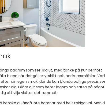
smak
 många badrum som ser lika ut, med tanke på hur oerhört
älja bland när det gäller ytskikt och badrumsmöbler. Var
 efter din egen smak, där du kan blanda och ge precis s
v önskar dig. Glöm allt som heter lagom och satsa på någo
g att vilja vistas i det rummet.
så kanske du ändå inte hamnar med helt tokiga val. Men d