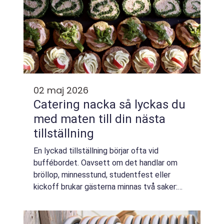
02 maj 2026
Catering nacka så lyckas du
med maten till din nästa
tillställning
En lyckad tillställning börjar ofta vid
buffébordet. Oavsett om det handlar om
bröllop, minnesstund, studentfest eller
kickoff brukar gästerna minnas två saker:
stämningen och maten. När någon söker
Catering Nacka vill de sällan bara ha mat
levererad...