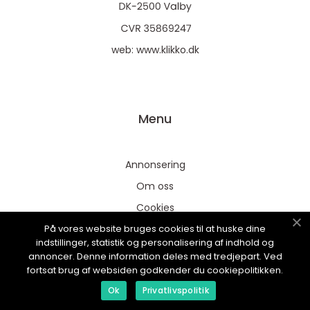
web:
www.klikko.dk
Menu
Annonsering
Om oss
Cookies
På vores website bruges cookies til at huske dine
Kontakta oss
indstillinger, statistik og personalisering af indhold og
Sitemap
annoncer. Denne information deles med tredjepart. Ved
fortsat brug af websiden godkender du cookiepolitikken.
Ok
Privatlivspolitik