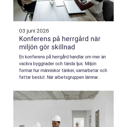
03 juni 2026
Konferens på herrgård när
miljön gör skillnad
En konferens på herrgård handlar om mer än
vackra byggnader och tända ljus. Miljön
formar hur människor tänker, samarbetar och
fattar beslut. När arbetsgruppen lämnar
kontoret och kliver in i en historisk herrgård
öppnas ofta nya perspektiv. Tempot s...