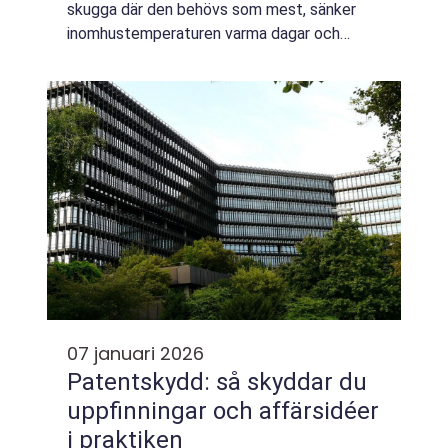
skugga där den behövs som mest, sänker
inomhustemperaturen varma dagar och
skapar en ombonad känsla ute. Samtidigt
skyddar de fasad, f&ou...
07 januari 2026
Patentskydd: så skyddar du
uppfinningar och affärsidéer
i praktiken