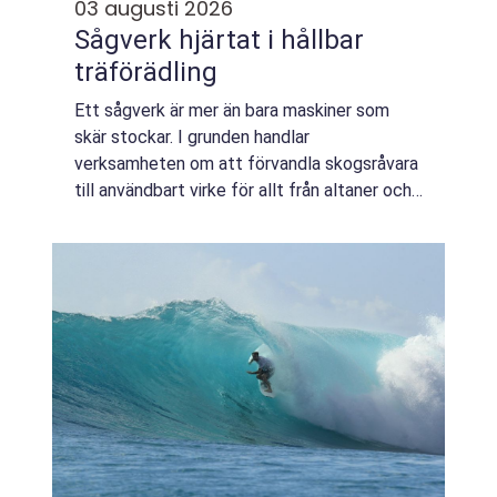
03 augusti 2026
Sågverk hjärtat i hållbar
träförädling
Ett sågverk är mer än bara maskiner som
skär stockar. I grunden handlar
verksamheten om att förvandla skogsråvara
till användbart virke för allt från altaner och
fasader till bärande konstruktioner i hus.
Samtidigt spelar moderna sågverk en viktig
ro...