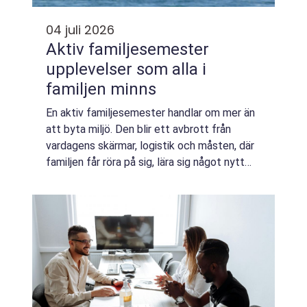
04 juli 2026
Aktiv familjesemester
upplevelser som alla i
familjen minns
En aktiv familjesemester handlar om mer än
att byta miljö. Den blir ett avbrott från
vardagens skärmar, logistik och måsten, där
familjen får röra på sig, lära sig något nytt
och uppleva gemensamma äventyr. När barn
och vuxna får utmanas tillsammans ...