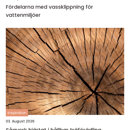
Fördelarna med vassklippning för
vattenmiljöer
inspiration
03. August 2026
Sågverk hjärtat i hållbar träförädling