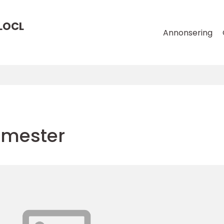
LOCL
Annonsering
emester