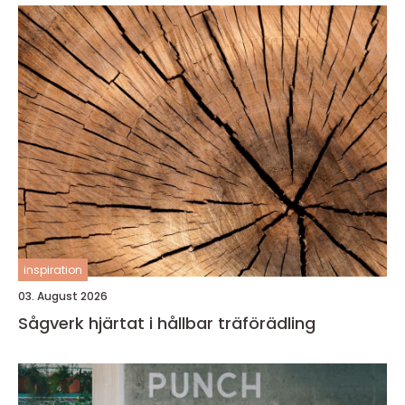
inspiration
03. August 2026
Sågverk hjärtat i hållbar träförädling