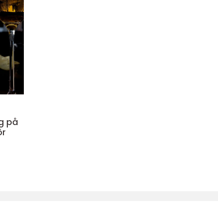
g på
ör