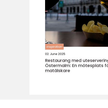
inspiration
02. June 2025
Restaurang med uteserverin
Östermalm: En mötesplats f
matälskare