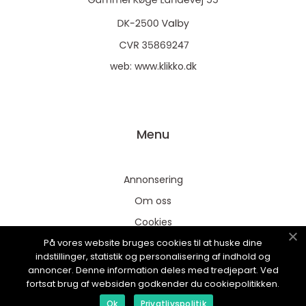
web:
www.klikko.dk
Menu
Annonsering
Om oss
Cookies
På vores website bruges cookies til at huske dine
Kontakta oss
indstillinger, statistik og personalisering af indhold og
Sitemap
annoncer. Denne information deles med tredjepart. Ved
fortsat brug af websiden godkender du cookiepolitikken.
Ok
Privatlivspolitik