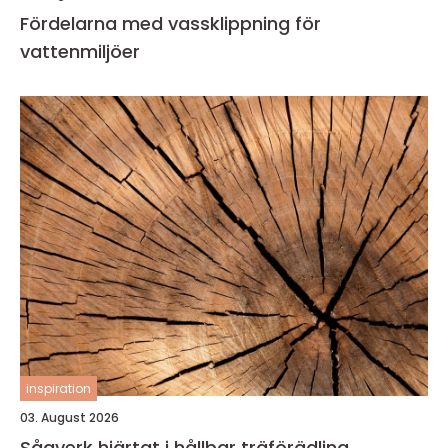
Fördelarna med vassklippning för
vattenmiljöer
inspiration
03. August 2026
Sågverk hjärtat i hållbar träförädling