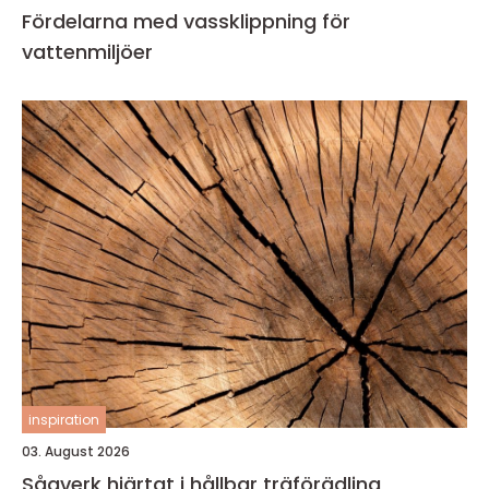
Fördelarna med vassklippning för
vattenmiljöer
inspiration
03. August 2026
Sågverk hjärtat i hållbar träförädling