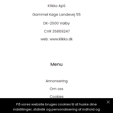
web:
www.klikko.dk
Menu
Annonsering
Om oss
Cookies
På vores website bruges cookies til at huske dine
Kontakta oss
indstillinger, statistik og personalisering af indhold og
Sitemap