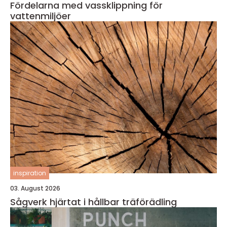
Fördelarna med vassklippning för
vattenmiljöer
inspiration
03. August 2026
Sågverk hjärtat i hållbar träförädling