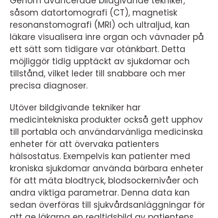
Genom avancerade bildgivande tekniker,
såsom datortomografi (CT), magnetisk
resonanstomografi (MRI) och ultraljud, kan
läkare visualisera inre organ och vävnader på
ett sätt som tidigare var otänkbart. Detta
möjliggör tidig upptäckt av sjukdomar och
tillstånd, vilket leder till snabbare och mer
precisa diagnoser.
Utöver bildgivande tekniker har
medicintekniska produkter också gett upphov
till portabla och användarvänliga medicinska
enheter för att övervaka patienters
hälsostatus. Exempelvis kan patienter med
kroniska sjukdomar använda bärbara enheter
för att mäta blodtryck, blodsockernivåer och
andra viktiga parametrar. Denna data kan
sedan överföras till sjukvårdsanläggningar för
att ge läkarna en realtidsbild av patientens