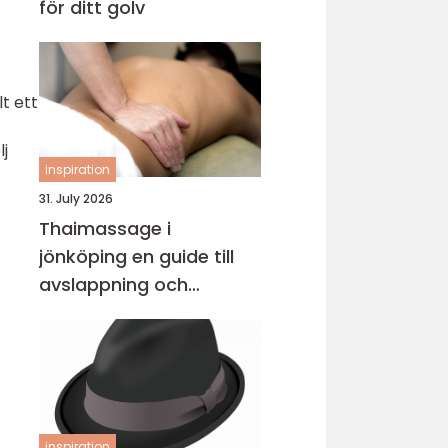
för ditt golv
t ett
lj
inspiration
31. July 2026
Thaimassage i
jönköping en guide till
avslappning och
behandling
inspiration