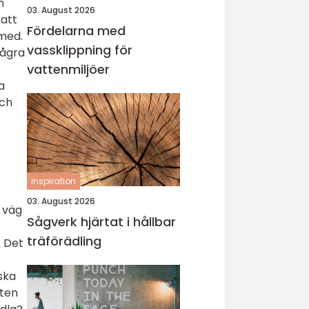
n
03. August 2026
 att
Fördelarna med
 med.
vassklippning för
några
vattenmiljöer
a
och
inspiration
03. August 2026
s väg
Sågverk hjärtat i hållbar
träförädling
. Det
ska
xten