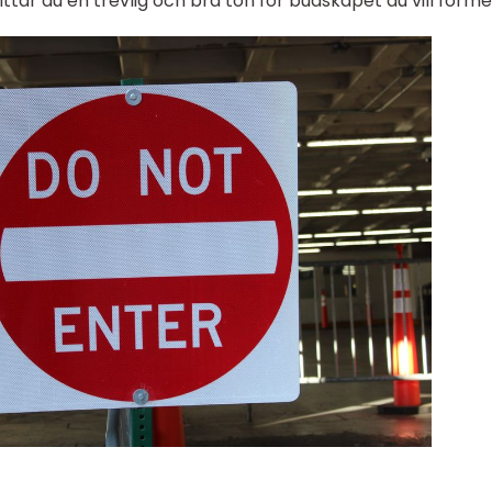
ittar du en trevlig och bra ton för budskapet du vill förm