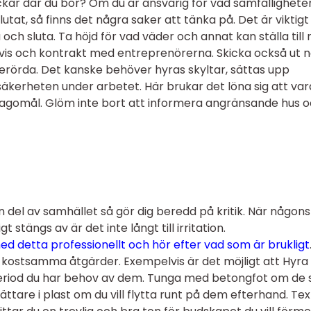
äckar där du bor? Om du är ansvarig för vad samfällighete
tat, så finns det några saker att tänka på. Det är viktigt
a och sluta. Ta höjd för vad väder och annat kan ställa till
tvis och kontrakt med entreprenörerna. Skicka också ut 
berörda. Det kanske behöver hyras skyltar, sättas upp
säkerheten under arbetet. Här brukar det löna sig att var
lagomål. Glöm inte bort att informera angränsande hus 
 del av samhället så gör dig beredd på kritik. När någon
igt stängs av är det inte långt till irritation.
 detta professionellt och hör efter vad som är brukligt
er kostsamma åtgärder. Exempelvis är det möjligt att Hyra
speriod du har behov av dem. Tunga med betongfot om de 
 lättare i plast om du vill flytta runt på dem efterhand. Te