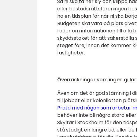
Så ni ska ta ner sly och klippa h
eller bostadsrättsföreningen beslu
ha en tidsplan för när ni ska börj
Budgeten ska vara på plats give
rader om informationen till alla 
skyddsstaket för att säkerställa 
steget före, innan det kommer k
fastigheter.
Överraskningar som ingen gillar
Även om det är god stämning i din
till jobbet eller kolonilotten plötsl
Prata med någon som arbetar med
behöver inte bli några stora ell
Skyltar i Stockholm för den tid
stå stadigt en längre tid, eller de