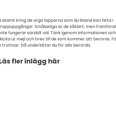
a skämt kring de arga lapparna som du ibland kan hitta i
appuppgångar. Smålustiga är de såklart, men framförall
te fungerar särskilt väl. Tänk igenom informationen och
kicka ut mejl och brev till de som kommer att beröras. Fö
trottoar. Då underlättar du för alla berörda.
Läs fler inlägg här