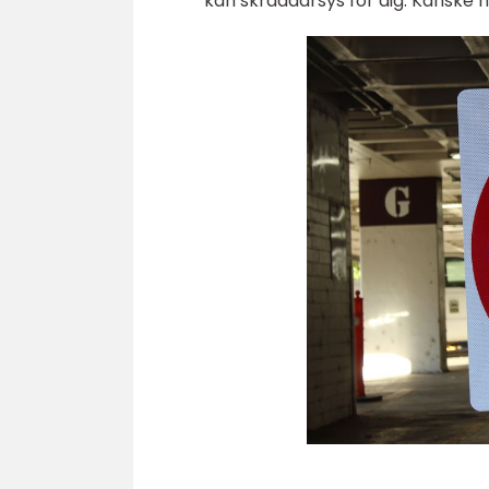
kan skräddarsys för dig. Kanske h