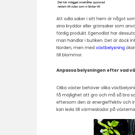
Att odla saker i sitt hem är något 
sina kryddor eller grönsaker som anvä
färdig produkt. Egenodlat har dess
man handlar i butiken. Det är dock inte
Norden, men med
växtbelysning
ökar
till blommor.
Anpassa belysningen efter vad v
Olika växter behöver olika växtbelysni
få möjlighet att gro och må så bra so
eftersom den är energieffektiv och i
kan leda till värmeskador på växterna