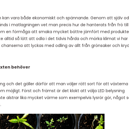
som kan vara både ekonomiskt och spännande. Genom att själv od
nds i matlagningen vet man precis hur de hanterats från frö till
utom en förmåga att smaka mycket bättre jämfört med produkte
 alltid så lätt att odla i det tidvis hårda och mörka klimat vi har 
 chanserna att lyckas med odling av allt från grönsaker och kry
äxten behöver
ng och det gäller därför att man väljer rätt sort för att växterna
m möjligt. Först och främst är det klokt att välja LED belysning
nte alstrar lika mycket värme som exempelvis lysrör gör, något
.