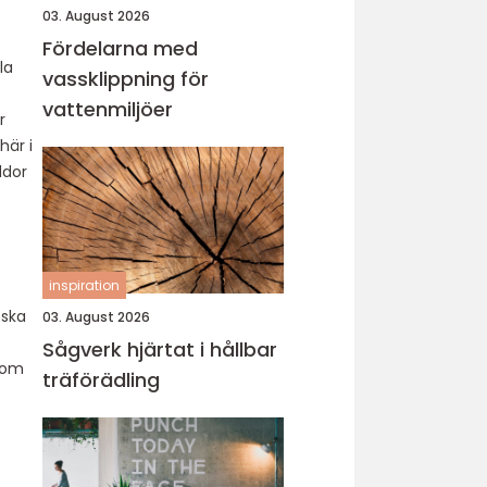
03. August 2026
Fördelarna med
la
vassklippning för
vattenmiljöer
r
här i
ddor
inspiration
 ska
03. August 2026
Sågverk hjärtat i hållbar
 som
träförädling