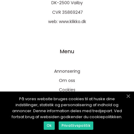
web:
www.klikko.dk
Menu
Annonsering
Om oss
Cookies
På vores website bruges cookies til at huske dine
Kontakta oss
indstillinger, statistik og personalisering af indhold og
Sitemap
annoncer. Denne information deles med tredjepart. Ved
fortsat brug af websiden godkender du cookiepolitikken.
Ok
Privatlivspolitik