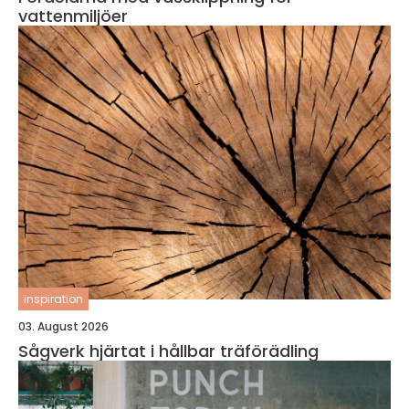
vattenmiljöer
inspiration
03. August 2026
Sågverk hjärtat i hållbar träförädling