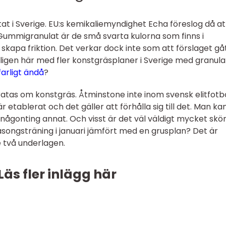
at i Sverige. EU:s kemikaliemyndighet Echa föreslog då at
Gummigranulat är de små svarta kulorna som finns i
skapa friktion. Det verkar dock inte som att förslaget gå
mligen här med fler konstgräsplaner i Sverige med granula
farligt ändå
?
pratas om konstgräs. Åtminstone inte inom svensk elitfotbo
etablerat och det gäller att förhålla sig till det. Man kan
 någonting annat. Och visst är det väl väldigt mycket skö
äsongsträning i januari jämfört med en grusplan? Det är
e två underlagen.
Läs fler inlägg här