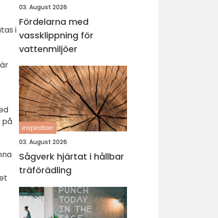
03. August 2026
Fördelarna med
tas i
vassklippning för
vattenmiljöer
 är
med
e på
inspiration
03. August 2026
unna
Sågverk hjärtat i hållbar
träförädling
et