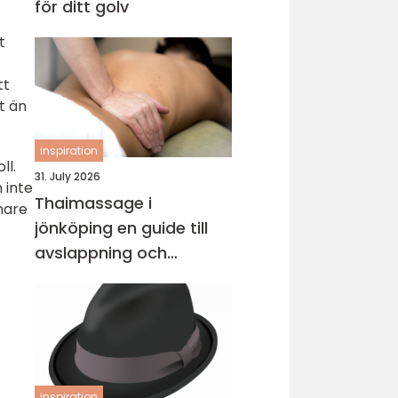
för ditt golv
t
tt
t än
inspiration
ll.
31. July 2026
 inte
Thaimassage i
nare
jönköping en guide till
avslappning och
behandling
inspiration