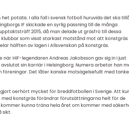
t potatis. I alla fall i svensk fotboll huruvida det ska tillå
ngborgs IF skickade en syrlig passning till de många
pptaktsträff 2015, då man delade ut gräsfrö till dessa
e klubbar som visat starkast motstånd mot att konstgräs
 spelar hälften av lagen i Allsvenskan på konstgräs.
 när HIF-legendaren Andreas Jakobsson gav sig in i just
avslutat sin karriär i Helsingborg. Numera arbetar han 
och föreningar. Det låter kanske motsägelsefullt med tank
gjort oerhört mycket för breddfotbollen i Sverige. Att k
 med konstgräs förändrar förutsättningarna helt för de
r kommer kunna träna hela året om kommer med säkerh
 sikt.