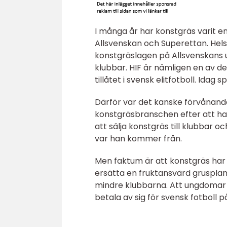
I många år har konstgräs varit en he
Allsvenskan och Superettan. Helsi
konstgräslagen på Allsvenskans u
klubbar. HIF är nämligen en av d
tillåtet i svensk elitfotboll. Idag
Därför var det kanske förvånande
konstgräsbranschen efter att ha 
att sälja konstgräs till klubbar 
var han kommer från.
Men faktum är att konstgräs har 
ersätta en fruktansvärd grusplan
mindre klubbarna. Att ungdoma
betala av sig för svensk fotboll på