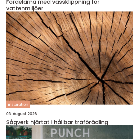
Fördelarna med vassklippning för
vattenmiljöer
inspiration
03. August 2026
Sågverk hjärtat i hållbar träförädling