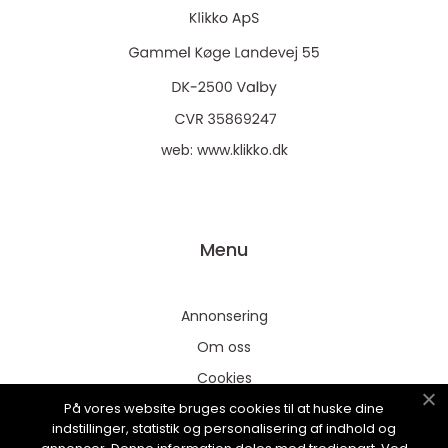
web:
www.klikko.dk
Menu
Annonsering
Om oss
Cookies
På vores website bruges cookies til at huske dine
Kontakta oss
indstillinger, statistik og personalisering af indhold og
Sitemap