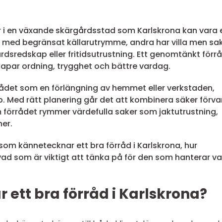
ar i en växande skärgårdsstad som Karlskrona kan vara 
 med begränsat källarutrymme, andra har villa men sa
rdsredskap eller fritidsutrustning. Ett genomtänkt förr
kapar ordning, trygghet och bättre vardag.
förrådet som en förlängning av hemmet eller verkstaden,
. Med rätt planering går det att kombinera säker förva
m förrådet rymmer värdefulla saker som jaktutrustning,
ner.
om kännetecknar ett bra förråd i Karlskrona, hur
ad som är viktigt att tänka på för den som hanterar v
ett bra förråd i Karlskrona?