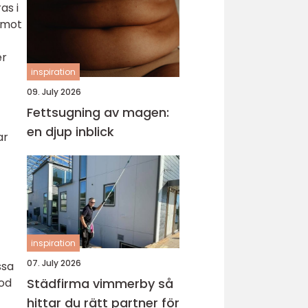
as i
t mot
er
inspiration
09. July 2026
Fettsugning av magen:
en djup inblick
ar
inspiration
07. July 2026
ssa
god
Städfirma vimmerby så
hittar du rätt partner för