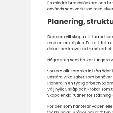
En mindre brandsläckare och bran
används som verkstad med elverk
Planering, strukt
Den som vill skapa ett förråd so
med en enkel plan. En kort lista 
delar som kräver extra säkerhet 
Några steg som brukar fungera v
Sortera allt som ska in i förrådet
Bestäm vilka saker som behöver lå
Planera in en tydlig arbetsyta o
Välj hyllor, skåp och krokar som t
Skapa enkla rutiner för städning
För den som hanterar vapen eller
fackkunniga. Frågor om rätt typ a