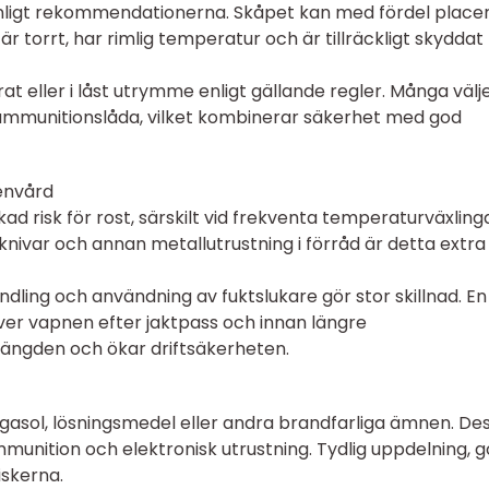
ligt rekommendationerna. Skåpet kan med fördel placer
är torrt, har rimlig temperatur och är tillräckligt skydda
 eller i låst utrymme enligt gällande regler. Många välj
mmunitionslåda, vilket kombinerar säkerhet med god
envård
ad risk för rost, särskilt vid frekventa temperaturväxling
 knivar och annan metallutrustning i förråd är detta extra
dling och användning av fuktslukare gör stor skillnad. En
 över vapnen efter jaktpass och innan längre
slängden och ökar driftsäkerheten.
 gasol, lösningsmedel eller andra brandfarliga ämnen. De
mmunition och elektronisk utrustning. Tydlig uppdelning, 
iskerna.