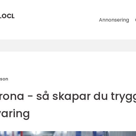
LOCL
Annonsering
sson
krona - så skapar du tryg
varing