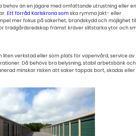
ra behov än en jägare med omfattande utrustning eller e
ar.
Ett förråd Karlskrona som
ska rymma jakt- eller
empel mer fokus på säkerhet, brandskydd och möjlighet til
ör trädgårdsredskap främst kräver slitstarka ytor och s
iten verkstad eller som plats för vapenvård, service av
arationer. Då behövs bra belysning, stabil arbetsbänk och
anerad minskar risken att saker tappas bort, skadas eller