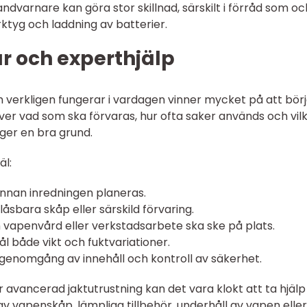
dvarnare kan göra stor skillnad, särskilt i förråd som o
tyg och laddning av batterier.
ur och experthjälp
m verkligen fungerar i vardagen vinner mycket på att bör
över vad som ska förvaras, hur ofta saker används och vil
ger en bra grund.
äl:
 innan inredningen planeras.
sbara skåp eller särskild förvaring.
m vapenvård eller verkstadsarbete ska ske på plats.
ål både vikt och fuktvariationer.
, genomgång av innehåll och kontroll av säkerhet.
 avancerad jaktutrustning kan det vara klokt att ta hjälp
v vapenskåp, lämpliga tillbehör, underhåll av vapen eller