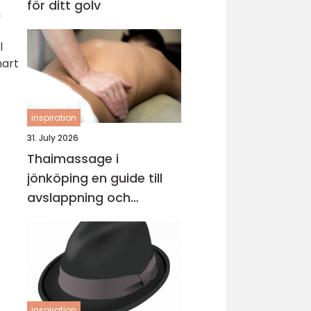
för ditt golv
n
l
mart
inspiration
31. July 2026
Thaimassage i
jönköping en guide till
avslappning och
behandling
inspiration