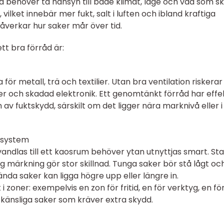
na behöver ta hänsyn till både klimat, läge och vad som s
 vilket innebär mer fukt, salt i luften och ibland kraftiga
åverkar hur saker mår över tid.
t bra förråd är:
 för metall, trä och textilier. Utan bra ventilation riskera
er och skadad elektronik. Ett genomtänkt förråd har effe
av fuktskydd, särskilt om det ligger nära marknivå eller i
lsystem
rvandlas till ett kaosrum behöver ytan utnyttjas smart. St
ig märkning gör stor skillnad. Tunga saker bör stå lågt oc
da saker kan ligga högre upp eller längre in.
t i zoner: exempelvis en zon för fritid, en för verktyg, en fö
känsliga saker som kräver extra skydd.