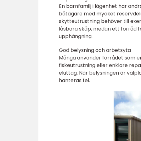
En barnfamilj i lägenhet har and
båtägare med mycket reservdel
skytteutrustning behöver till ex
låsbara skåp, medan ett förråd f
upphängning.
God belysning och arbetsyta
Många använder förrådet som en l
fiskeutrustning eller enklare rep
eluttag. När belysningen är välpl
hanteras fel.