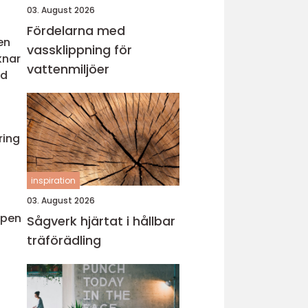
03. August 2026
Fördelarna med
en
vassklippning för
knar
vattenmiljöer
åd
ring
inspiration
03. August 2026
apen
Sågverk hjärtat i hållbar
träförädling