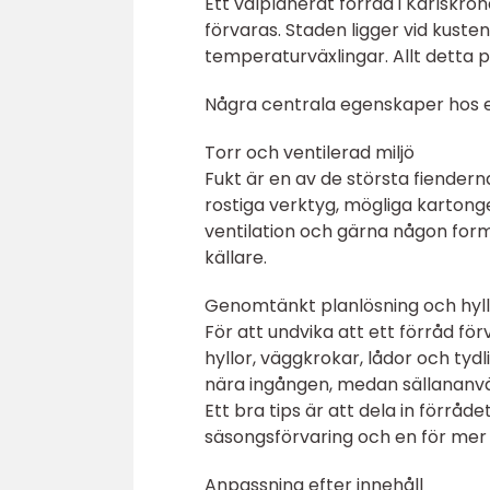
Ett välplanerat förråd i Karlskro
förvaras. Staden ligger vid kusten,
temperaturväxlingar. Allt detta p
Några centrala egenskaper hos et
Torr och ventilerad miljö
Fukt är en av de största fienderna
rostiga verktyg, mögliga kartong
ventilation och gärna någon form 
källare.
Genomtänkt planlösning och hyl
För att undvika att ett förråd fö
hyllor, väggkrokar, lådor och tydl
nära ingången, medan sällananvän
Ett bra tips är att dela in förråde
säsongsförvaring och en för mer 
Anpassning efter innehåll