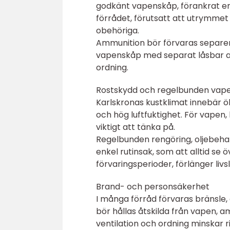
godkänt vapenskåp, förankrat en
förrådet, förutsatt att utrymmet 
obehöriga.
Ammunition bör förvaras separerat
vapenskåp med separat låsbar a
ordning.
Rostskydd och regelbunden vap
Karlskronas kustklimat innebär ök
och hög luftfuktighet. För vapen,
viktigt att tänka på.
Regelbunden rengöring, oljebehan
enkel rutinsak, som att alltid se
förvaringsperioder, förlänger liv
Brand- och personsäkerhet
I många förråd förvaras bränsle,
bör hållas åtskilda från vapen, a
ventilation och ordning minskar r