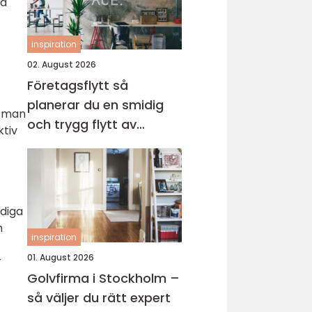
ka
inspiration
02. August 2026
Företagsflytt så
planerar du en smidig
r man
och trygg flytt av
ktiv
verksamheten
adiga
h
inspiration
01. August 2026
r
Golvfirma i Stockholm –
så väljer du rätt expert