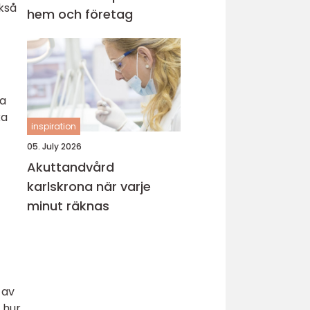
ckså
hem och företag
ja
ka
inspiration
05. July 2026
Akuttandvård
karlskrona när varje
minut räknas
 av
 hur