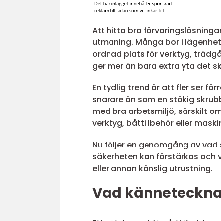
Att hitta bra förvaringslösning
utmaning. Många bor i lägenhet
ordnad plats för verktyg, trädgå
ger mer än bara extra yta det s
En tydlig trend är att fler ser 
snarare än som en stökig skrubb
med bra arbetsmiljö, särskilt o
verktyg, båttillbehör eller maski
Nu följer en genomgång av vad s
säkerheten kan förstärkas och v
eller annan känslig utrustning.
Vad kännetecknar 