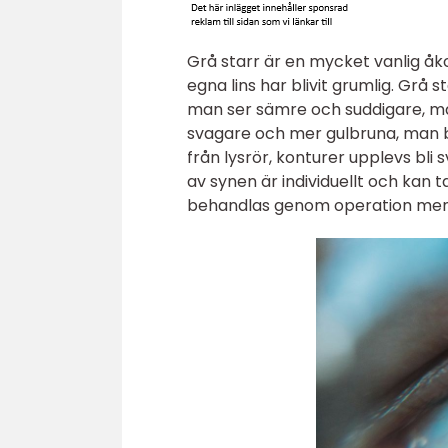
Grå starr är en mycket vanlig 
egna lins har blivit grumlig. Grå
man ser sämre och suddigare, man 
svagare och mer gulbruna, man blä
från lysrör, konturer upplevs bl
av synen är individuellt och kan ta
behandlas genom operation men 