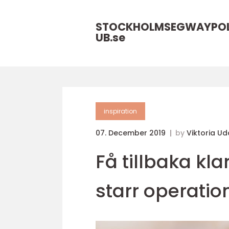
STOCKHOLMSEGWAYPO
UB.
se
inspiration
07. December 2019
by
Viktoria U
Få tillbaka kl
starr operatio