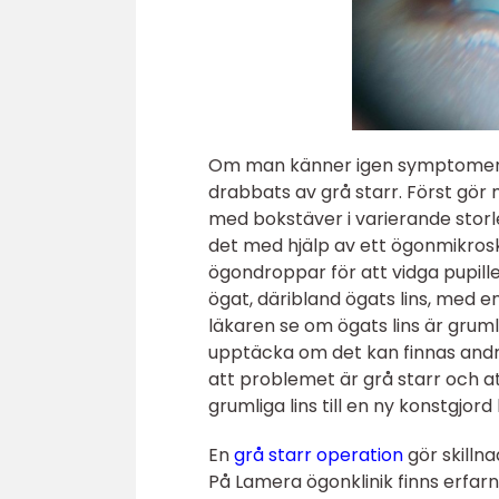
Om man känner igen symptomen 
drabbats av grå starr. Först gör
med bokstäver i varierande storl
det med hjälp av ett ögonmikrosk
ögondroppar för att vidga pupille
ögat, däribland ögats lins, med 
läkaren se om ögats lins är grum
upptäcka om det kan finnas andr
att problemet är grå starr och at
grumliga lins till en ny konstgjord 
En
grå starr operation
gör skilln
På Lamera ögonklinik finns erfar