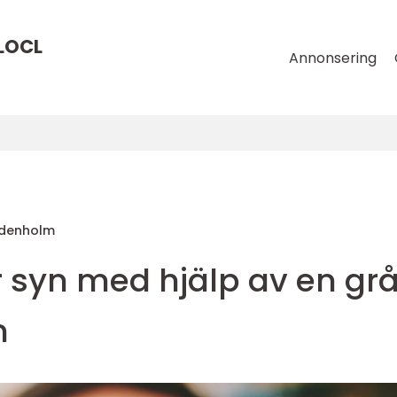
LOCL
Annonsering
ddenholm
ar syn med hjälp av en gr
n