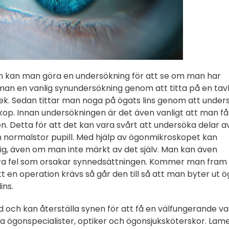
kan man göra en undersökning för att se om man har
 man en vanlig synundersökning genom att titta på en tav
ek. Sedan tittar man noga på ögats lins genom att under
op. Innan undersökningen är det även vanligt att man få
n. Detta för att det kan vara svårt att undersöka delar a
en normalstor pupill. Med hjälp av ögonmikroskopet kan
lig, även om man inte märkt av det själv. Man kan även
a fel som orsakar synnedsättningen. Kommer man fram t
t en operation krävs så går den till så att man byter ut ö
lins.
ad och kan återställa synen för att få en välfungerande va
na ögonspecialister, optiker och ögonsjuksköterskor. Lam