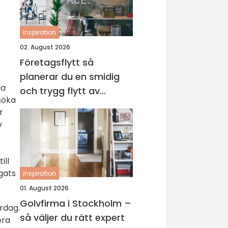
inspiration
02. August 2026
Företagsflytt så
planerar du en smidig
la
och trygg flytt av
söka
verksamheten
r
v
ill
gats
inspiration
01. August 2026
Golvfirma i Stockholm –
rdag.
så väljer du rätt expert
era