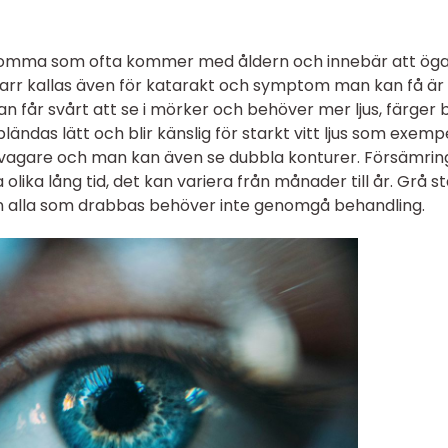
åkomma som ofta kommer med åldern och innebär att öga
 starr kallas även för katarakt och symptom man kan få är
får svårt att se i mörker och behöver mer ljus, färger b
ndas lätt och blir känslig för starkt vitt ljus som exempe
i svagare och man kan även se dubbla konturer. Försämri
 olika lång tid, det kan variera från månader till år. Grå st
alla som drabbas behöver inte genomgå behandling.