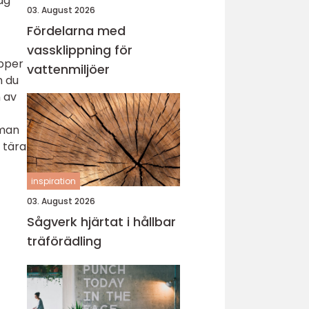
äg
03. August 2026
Fördelarna med
vassklippning för
ipper
vattenmiljöer
n du
 av
 man
 tära
inspiration
03. August 2026
Sågverk hjärtat i hållbar
träförädling