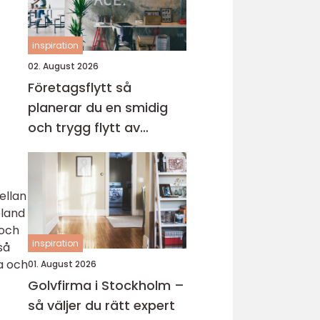
inspiration
02. August 2026
Företagsflytt så
planerar du en smidig
och trygg flytt av
verksamheten
ellan
bland
 och
inspiration
så
a och
01. August 2026
Golvfirma i Stockholm –
så väljer du rätt expert