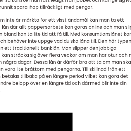
er så kanske man fått ledigt från jobbet och kan ge sig iv
nnit spara ihop tillräckligt med pengar.
 inte är märkta för ett visst ändamål kan man ta ett
lt lån där allt pappersarbete kan göras online och man sl
land kan ta lite tid att få till. Med konsumtionslånet ka
 behöver inte uppge vad du ska låna till. Den här typen
 ett traditionellt banklån. Man slipper den jobbiga
kan sträcka sig över flera veckor om man har otur och
om några dagar. Dessa lån är därför bra att ta om man ska
kan vara lite bråttom med pengarna. Till skillnad från ett
betalas tillbaka på en längre period vilket kan göra det
indre belopp över en längre tid och därmed blir inte din
.