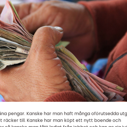
åna pengar. Kanske har man haft många oförutsedda utg
gt räcker till. Kanske har man köpt ett nytt boende och