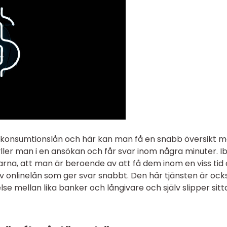
konsumtionslån och här kan man få en snabb översikt m
yller man i en ansökan och får svar inom några minuter. I
na, att man är beroende av att få dem inom en viss tid
av onlinelån som ger svar snabbt. Den här tjänsten är ock
e mellan lika banker och långivare och själv slipper sitt