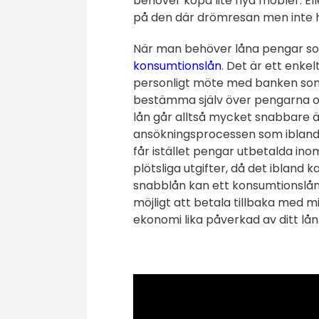
behöver köpa lite nya möbler. Ell
på den där drömresan men inte hu
När man behöver låna pengar som
konsumtionslån
. Det är ett enke
personligt möte med banken som b
bestämma själv över pengarna och
lån går alltså mycket snabbare än
ansökningsprocessen som ibland 
får istället pengar utbetalda in
plötsliga utgifter, då det ibland 
snabblån kan ett konsumtionslån 
möjligt att betala tillbaka med m
ekonomi lika påverkad av ditt lån