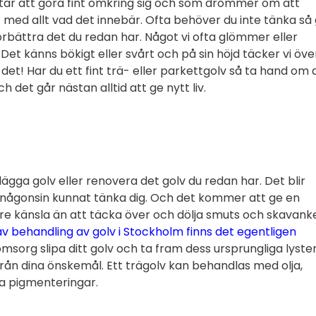
ar att göra fint omkring sig och som drömmer om att
 med allt vad det innebär. Ofta behöver du inte tänka så 
örbättra det du redan har. Något vi ofta glömmer eller
. Det känns bökigt eller svårt och på sin höjd täcker vi öve
e det! Har du ett fint trä- eller parkettgolv så ta hand om 
h det går nästan alltid att ge nytt liv.
 lägga golv eller renovera det golv du redan har. Det blir
någonsin kunnat tänka dig. Och det kommer att ge en
re känsla än att täcka över och dölja smuts och skavank
av behandling av golv i Stockholm finns det egentligen
org slipa ditt golv och ta fram dess ursprungliga lyster
från dina önskemål. Ett trägolv kan behandlas med olja,
ka pigmenteringar.