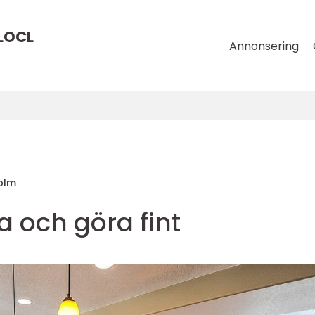
LOCL
Annonsering
olm
a och göra fint