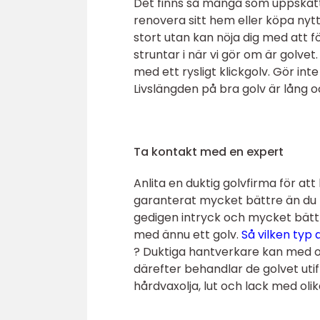
Det finns så många som uppskatt
renovera sitt hem eller köpa nytt
stort utan kan nöja dig med att f
struntar i när vi gör om är golvet
med ett rysligt klickgolv. Gör int
Livslängden på bra golv är lång oc
Ta kontakt med en expert
Anlita en duktig golvfirma för att
garanterat mycket bättre än du 
gedigen intryck och mycket bätt
med ännu ett golv.
Så vilken typ 
?
Duktiga hantverkare kan med oms
därefter behandlar de golvet uti
hårdvaxolja, lut och lack med oli