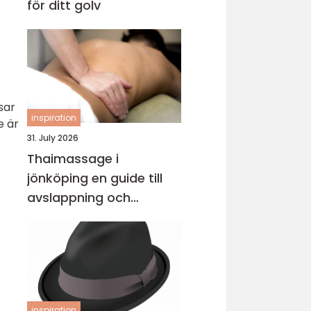
för ditt golv
sar
inspiration
e är
31. July 2026
Thaimassage i
jönköping en guide till
avslappning och
behandling
inspiration