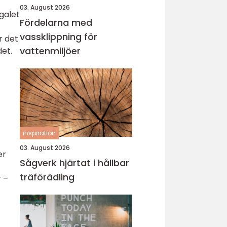
03. August 2026
galet
Fördelarna med
vassklippning för
r det
vattenmiljöer
det.
inspiration
03. August 2026
er
Sågverk hjärtat i hållbar
träförädling
 –