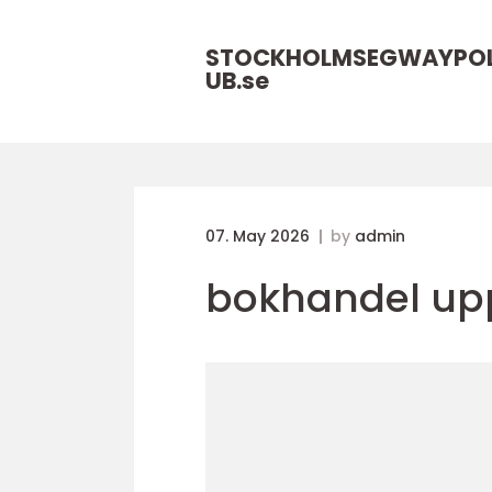
STOCKHOLMSEGWAYPO
UB.
se
07. May 2026
by
admin
bokhandel up