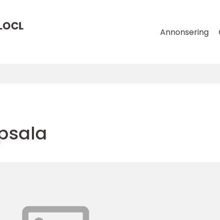
LOCL
Annonsering
psala